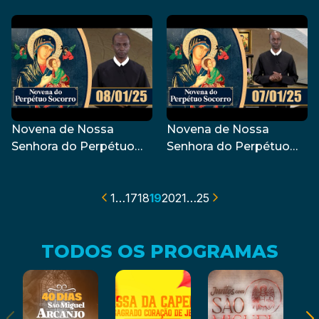
Socorro | 10/01/25
Socorro | 09/01/25
Novena de Nossa
Novena de Nossa
Senhora do Perpétuo
Senhora do Perpétuo
Socorro | 08/01/25
Socorro | 07/01/25
1
…
17
18
19
20
21
…
25
TODOS OS PROGRAMAS