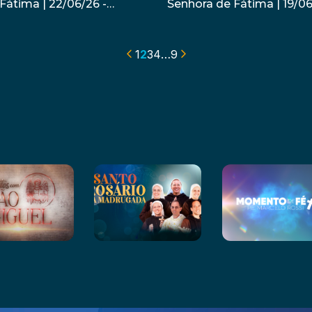
Fátima | 22/06/26 -
Senhora de Fátima | 19/06
z de Castro
Dom Carlos Silva.
1
2
3
4
…
9