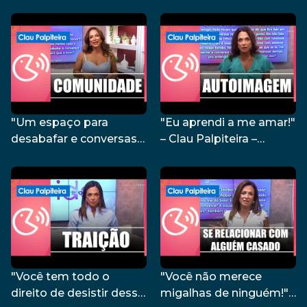
"Um espaço para
"Eu aprendi a me amar!"
desabafar e conversas
– Clau Palpiteira –
com outras mulheres" –
04/03/24
Clau Palpiteira –
05/03/24
"Você tem todo o
"Você não merece
direito de desistir dessa
migalhas de ninguém!"