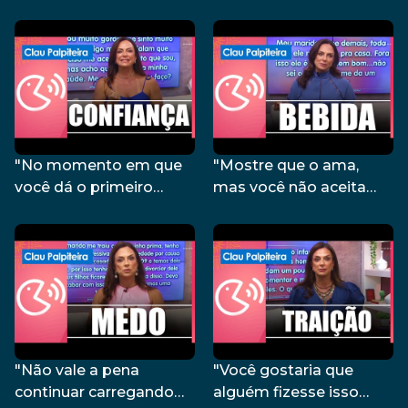
outro do que com ele
desconfortável diante
mesmo" – Clau
dessa situação" – Clau
Palpiteira – 28/11/23
Palpiteira – 27/11/23
"No momento em que
"Mostre que o ama,
você dá o primeiro
mas você não aceita
passo, você já está
esse comportamento" –
fazendo algo" – Clau
Clau Palpiteira – 21/11/23
Palpiteira – 22/11/23
"Não vale a pena
"Você gostaria que
continuar carregando
alguém fizesse isso