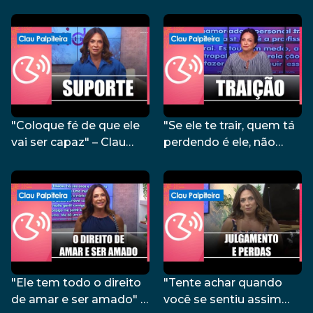
relação" – Clau
– Clau Palpiteira –
Palpiteira – 01/03/24
27/02/24
"Coloque fé de que ele
"Se ele te trair, quem tá
vai ser capaz" – Clau
perdendo é ele, não
Palpiteira – 14/02/24
você!" – Clau Palpiteira –
09/02/24
"Ele tem todo o direito
"Tente achar quando
de amar e ser amado" –
você se sentiu assim