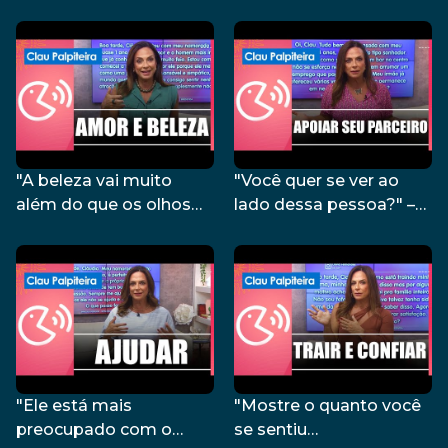
Clau Palpiteira –
pela primeira vez" – Clau
24/01/24
Palpiteira – 17/01/24
"A beleza vai muito
"Você quer se ver ao
além do que os olhos
lado dessa pessoa?" –
podem captar" – Clau
Clau Palpiteira – 29/11/23
Palpiteira – 04/01/24
"Ele está mais
"Mostre o quanto você
preocupado com o
se sentiu