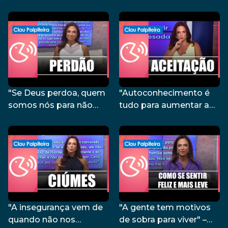
esse peso nas suas
com você?" – Clau
costas" – Clau Palpiteira
Palpiteira – 13/11/23
– 14/11/23
"Se Deus perdoa, quem
"Autoconhecimento é
somos nós para não
tudo para aumentar a
perdoarmos?" – Clau
autoestima" – Clau
Palpiteira – 10/11/23
Palpiteira – 08/11/23
"A insegurança vem de
"A gente tem motivos
quando não nos
de sobra para viver" –