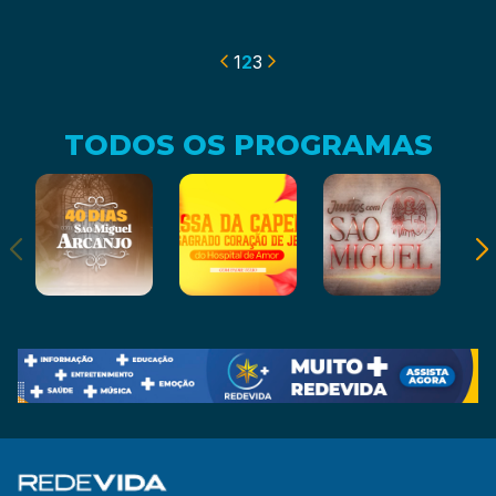
cuidamos como
Clau Palpiteira – 31/10/23
deveríamos" – Clau
Palpiteira – 07/11/23
1
2
3
TODOS OS PROGRAMAS