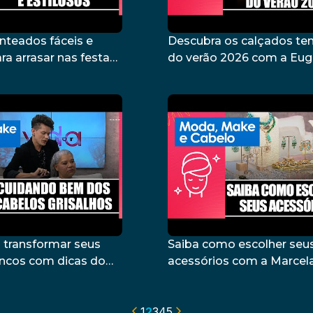
nteados fáceis e
Descubra os calçados te
ra arrasar nas festas
do verão 2026 com a Eug
a Lima – 17/12/25
Figueiredo – 17/12/25
 transformar seus
Saiba como escolher seu
ancos com dicas do
acessórios com a Marcel
 Eddy Portella –
Aghazarian – 27/08/25
1
2
3
4
5