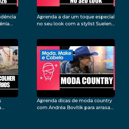
ndência
Aprenda a dar um toque especial
ênia
no seu look com a stylist Suelen
Arrigo – 05/11/25
s
Aprenda dicas de moda country
a
com Andréa Bovitik para arrasar
no look sertanejo – 22/08/25