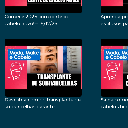
Comece 2026 com corte de
Aprenda pe
cabelo novo! – 18/12/25
estilosos pa
com a Regin
Descubra como o transplante de
Saiba como
sobrancelhas garante
cabelos br
naturalidade e estilo – 02/09/25
hair stylist
29/08/25