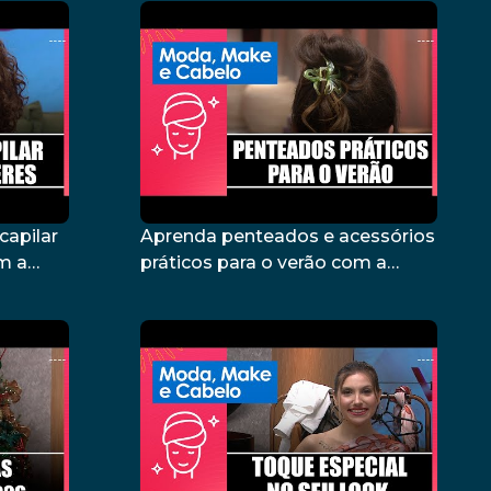
capilar
Aprenda penteados e acessórios
m a
práticos para o verão com a
5/01/26
maquiadora Regina Lima –
13/01/26