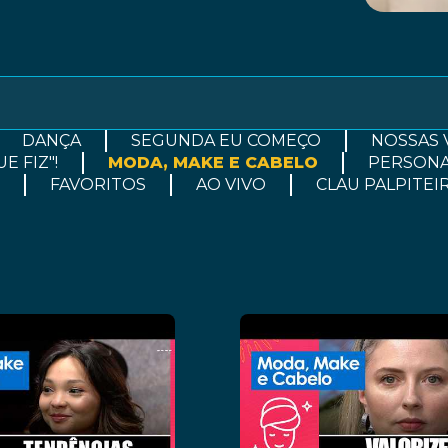
DANÇA
SEGUNDA EU COMEÇO
NOSSAS 
E FIZ"!
MODA, MAKE E CABELO
PERSONA
FAVORITOS
AO VIVO
CLAU PALPITEI