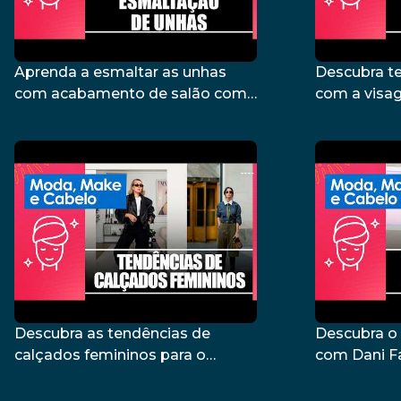
Aprenda a esmaltar as unhas
Descubra t
com acabamento de salão com
com a visag
Paula Naiara – 30/03/26
12/03/26
Descubra as tendências de
Descubra o
calçados femininos para o
com Dani F
outono/inverno com a Suelen
Miranda – 2
Arrigo – 26/02/26