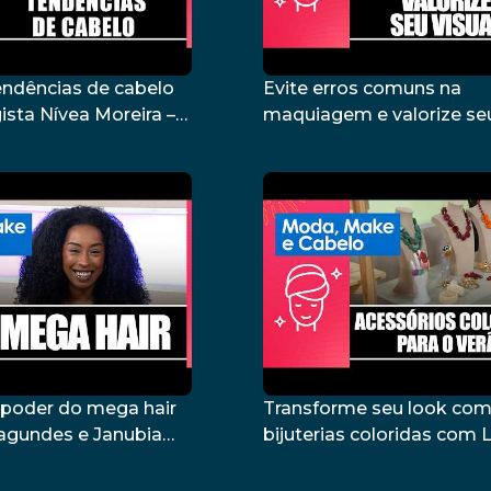
endências de cabelo
Evite erros comuns na
ista Nívea Moreira –
maquiagem e valorize seu
com a maquiadora Regin
– 27/02/26
 poder do mega hair
Transforme seu look co
agundes e Janubia
bijuterias coloridas com 
5/02/26
Letícia – 19/02/26