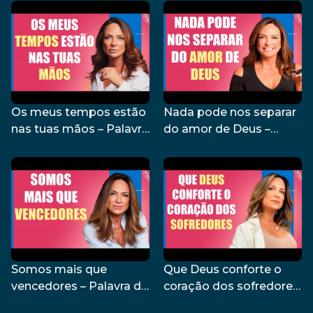
do Dia – 19/08/24
Os meus tempos estão
Nada pode nos separar
nas tuas mãos – Palavra
do amor de Deus –
do Dia – 15/08/24
Palavra do Dia –
14/08/24
Somos mais que
Que Deus conforte o
vencedores – Palavra do
coração dos sofredores
Dia – 13/08/24
– Palavra do Dia –