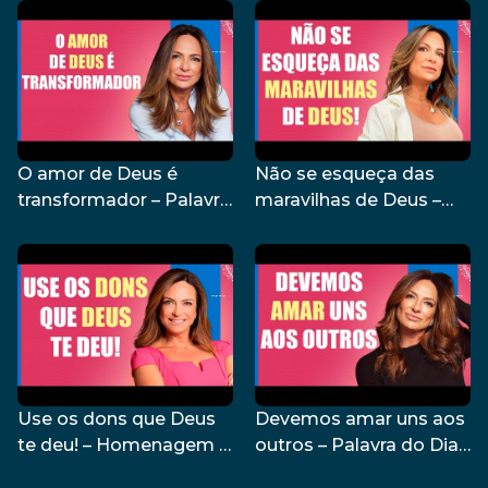
O amor de Deus é
Não se esqueça das
transformador – Palavra
maravilhas de Deus –
do Dia – 21/08/24
Palavra do Dia –
20/08/24
Use os dons que Deus
Devemos amar uns aos
te deu! – Homenagem a
outros – Palavra do Dia
Silvio Santos – Palavra
– 16/08/24