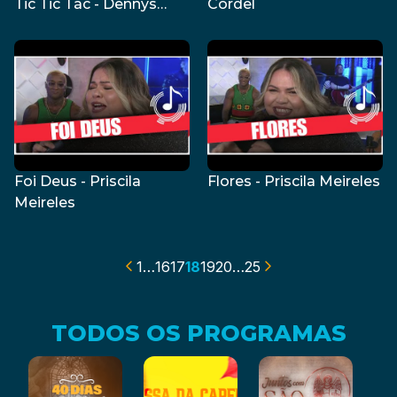
Tic Tic Tác - Dennys
Cordel
Salvador
Foi Deus - Priscila
Flores - Priscila Meireles
Meireles
1
…
16
17
18
19
20
…
25
TODOS OS PROGRAMAS