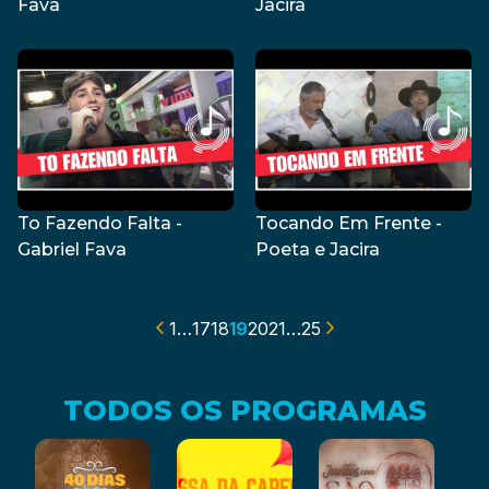
Fava
Jacira
To Fazendo Falta -
Tocando Em Frente -
Gabriel Fava
Poeta e Jacira
1
…
17
18
19
20
21
…
25
TODOS OS PROGRAMAS